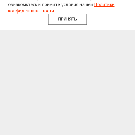
ознакомьтесь и примите условия нашей
Политики
конфиденциальности
.
ПРИНЯТЬ
design mate
Design Mate - независимое интернет издание о дизайне во
всех его проявлениях. Создаем авторский контент для
дизайнеров, архитекторов и всех неравнодушных к
красоте с 2016 года.
© 2016-2026 Все права защищены
О ПРОЕКТЕ
РУБРИКИ
СОЦСЕТИ