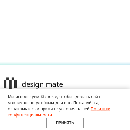
design mate
Мы используем 🍪cookie,
чтобы сделать сайт
Design Mate - независимое интернет издание о дизайне во
более 20 тысяч
специалистов читают
максимально удобным для вас.
Пожалуйста,
всех его проявлениях. Создаем авторский контент для
про дизайн
ознакомьтесь и примите условия нашей
Политики
и архитектуру
дизайнеров, архитекторов и всех неравнодушных к
в Telegram канале
конфиденциальности
.
Design Mate
красоте с 2016 года.
ПРИНЯТЬ
© 2016-2026 Все права защищены