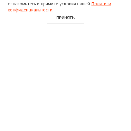
всех его проявлениях. Создаем авторский контент для
ознакомьтесь и примите условия нашей
Политики
дизайнеров, архитекторов и всех неравнодушных к
конфиденциальности
.
красоте с 2016 года.
ПРИНЯТЬ
© 2016-2026 Все права защищены
О ПРОЕКТЕ
РУБРИКИ
СОЦСЕТИ
Команда
Читать
Telegram
Реклама
Смотреть
100gram
Mediakit
Пойти
Pinterest
Контакты
Найти
YouTube
Юридическая
Работать
ВКонтакте
информация
Купить
Использование материалов design-mate.ru разрешено только с
письменного согласия редакции при наличии активной ссылки
на источник.
Все права на тексты и изображения принадлежат их авторам