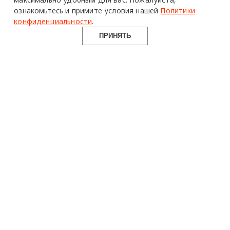
ознакомьтесь и примите условия нашей
Политики
конфиденциальности
.
ПРИНЯТЬ
design mate
Design Mate - независимое интернет издание о дизайне во
всех его проявлениях. Создаем авторский контент для
дизайнеров, архитекторов и всех неравнодушных к
красоте с 2016 года.
© 2016-2026 Все права защищены
О ПРОЕКТЕ
РУБРИКИ
СОЦСЕТИ