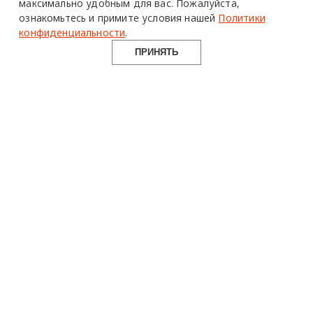
максимально удобным для вас.
Пожалуйста,
ознакомьтесь и примите условия нашей
Политики
конфиденциальности
.
ПРИНЯТЬ
design mate
Design Mate - независимое интернет издание о дизайне во
всех его проявлениях. Создаем авторский контент для
дизайнеров, архитекторов и всех неравнодушных к
красоте с 2016 года.
© 2016-2026 Все права защищены
О ПРОЕКТЕ
РУБРИКИ
СОЦСЕТИ