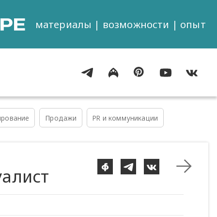
РЕ
материалы | возможности | опыт
рование
Продажи
PR и коммуникации
уалист