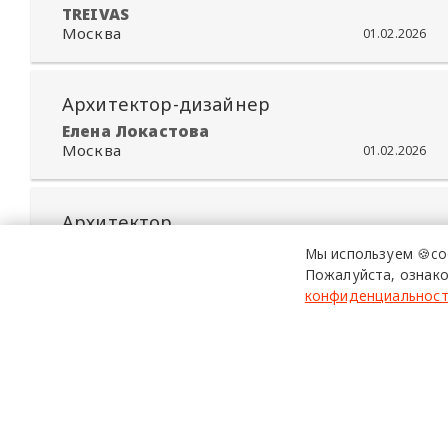
TREIVAS
Москва
01.02.2026
Архитектор-дизайнер
Елена Локастова
Москва
01.02.2026
Архитектор
CORE
Мы используем 🍪co
Москва
10.01.2026
Пожалуйста, ознако
конфиденциальнос
Архитектор
BASIS
Москва
10.01.2026