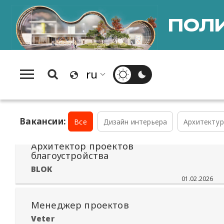
BABAYANTS ARCHITECTS
Москва
12.02.2026
ПОЛИ
Ведущий дизайнер
​Designic
09.02.2026
Дизайнер аудиосистем High End
Audio Video Dizainas
Вакансии:
01.02.2026
Все
Дизайн интерьера
Архитектур
Архитектор проектов
благоустройства
BLOK
01.02.2026
Менеджер проектов
Veter