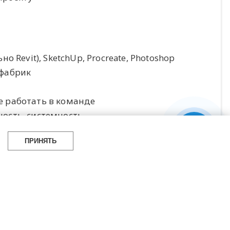
 Revit), SketchUp, Procreate, Photoshop
 фабрик
е работать в команде
ость, системность
ПРИНЯТЬ
едение переговоров, презентации
ского надзора