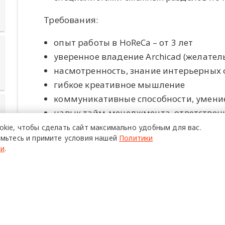
Требования:
опыт работы в HoReCa – от 3 лет
уверенное владение Archicad (желательно
насмотренность, знание интерьерных
гибкое креативное мышление
коммуникативные способности, умени
навык тайм-менеджмента, ответственн
инициативность
okie,
чтобы сделать сайт
максимально удобным для вас.
мьтесь и примите условия нашей
Политики
опыт взаимодействия с Заказчиком, в
ти
.
проектных решений⠀
опыт самостоятельного ведения автор
готовность отправить портфолио
Условия: