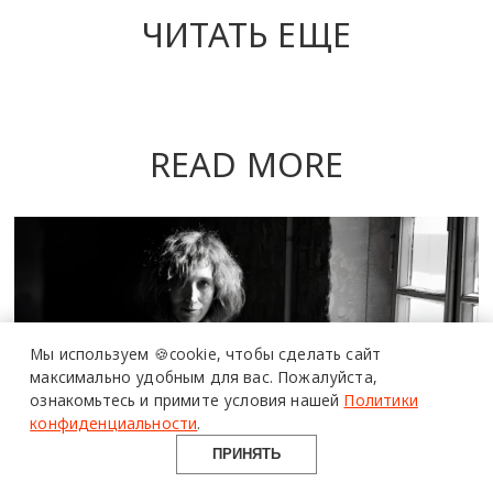
ЧИТАТЬ ЕЩЕ
READ MORE
более 20 тысяч
специалистов читают
про дизайн
и архитектуру
Мы используем 🍪cookie,
чтобы сделать сайт
в Telegram канале
максимально удобным для вас.
Пожалуйста,
ознакомьтесь и примите условия нашей
Политики
Design Mate
конфиденциальности
.
ПРИНЯТЬ