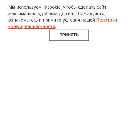
Design Mate - независимое интернет издание о дизайне во
Мы используем 🍪cookie,
чтобы сделать сайт
всех его проявлениях. Создаем авторский контент для
максимально удобным для вас.
Пожалуйста,
дизайнеров, архитекторов и всех неравнодушных к
ознакомьтесь и примите условия нашей
Политики
красоте с 2016 года.
конфиденциальности
.
© 2016-2026 Все права защищены
ПРИНЯТЬ
О ПРОЕКТЕ
РУБРИКИ
СОЦСЕТИ
Команда
Читать
Telegram
Реклама
Смотреть
100gram
Mediakit
Пойти
Pinterest
Контакты
Найти
YouTube
Юридическая
Работать
ВКонтакте
информация
Купить
Использование материалов design-mate.ru разрешено только с
письменного согласия редакции при наличии активной ссылки
на источник.
Все права на тексты и изображения принадлежат их авторам