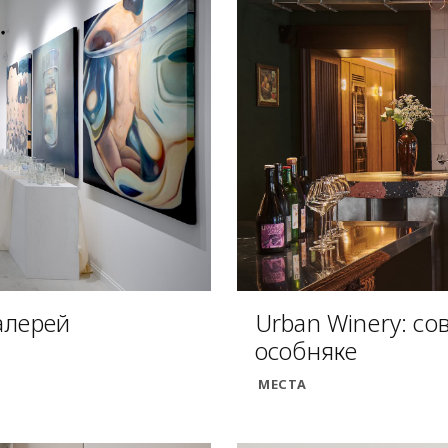
алерей
Urban Winery: с
особняке
МЕСТА