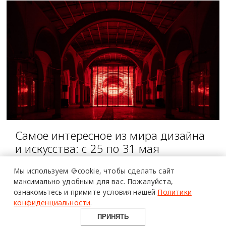
Самое интересное из мира дизайна
и искусства: с 25 по 31 мая
ПЛАН НА НЕДЕЛЮ
Мы используем 🍪cookie,
чтобы сделать сайт
максимально удобным для вас.
Пожалуйста,
ознакомьтесь и примите условия нашей
Политики
конфиденциальности
.
ПРИНЯТЬ