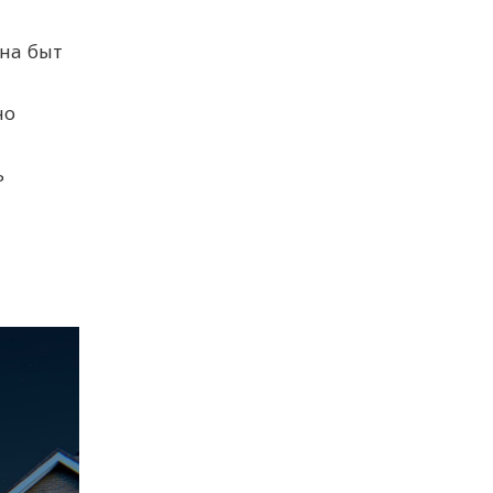
 на быт
но
ь