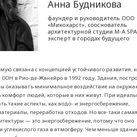
Анна Будникова
фаундер и руководитель ООО
«Микокарст», сооснователь
архитектурной студии M-A SPA
эксперт в городах будущего
мую связана с концепцией устойчивого развития, 
ООН в Рио-де-Жанейро в 1992 году. Здания, постр
ны оказывать минимальное воздействие на окруж
ь комфорт людей, которые в них живут. При идеал
ь такие аспекты, как водо- и энергосбережение,
материалы, переработка отходов. Но все-таки сама
тектуры — это энергосбережение, потому что оно
 углекислого газа в атмосферу. Чем меньше здани