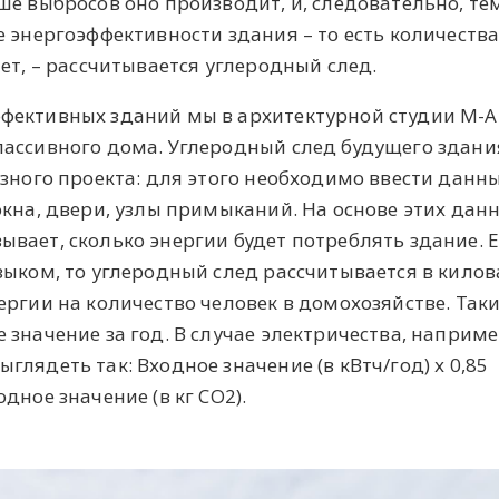
ше выбросов оно производит, и, следовательно, те
е энергоэффективности здания – то есть количеств
ет, – рассчитывается углеродный след.
фективных зданий мы в архитектурной студии M-A
пассивного дома. Углеродный след будущего здан
зного проекта: для этого необходимо ввести данны
окна, двери, узлы примыканий. На основе этих дан
вает, сколько энергии будет потреблять здание. 
зыком, то углеродный след рассчитывается в килов
ергии на количество человек в домохозяйстве. Так
значение за год. В случае электричества, наприме
лядеть так: Входное значение (в кВтч/год) х 0,85
дное значение (в кг CO2).