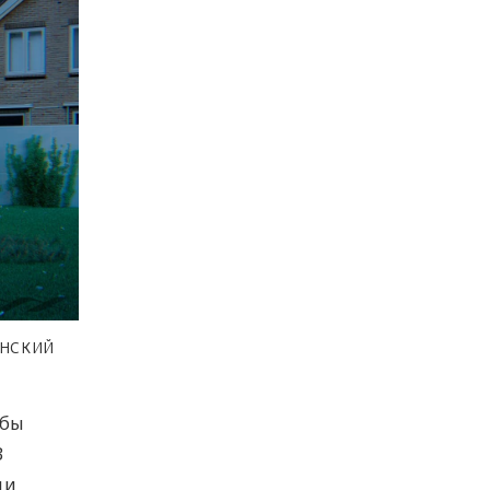
ИНСКИЙ
обы
В
ии