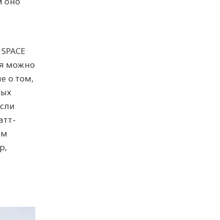
м оно
а
 SPACE
ия можно
е о том,
ных
Если
атт-
им
р,