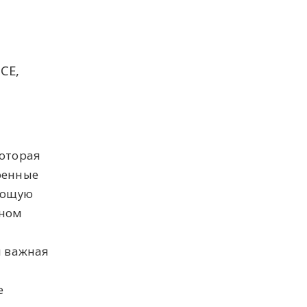
CE,
которая
оенные
ающую
ьном
я важная
е