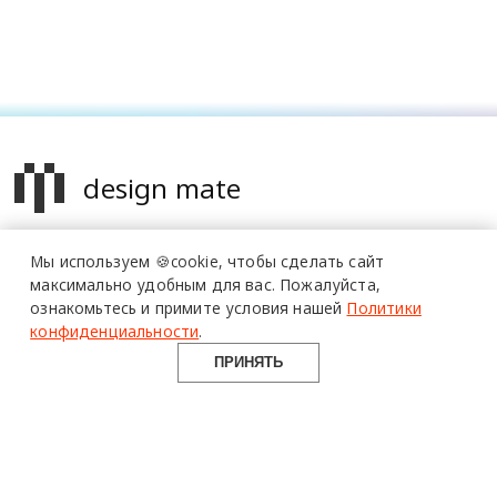
design mate
Design Mate - независимое интернет издание о дизайне во
Мы используем 🍪cookie,
чтобы сделать сайт
всех его проявлениях. Создаем авторский контент для
максимально удобным для вас.
Пожалуйста,
дизайнеров, архитекторов и всех неравнодушных к
ознакомьтесь и примите условия нашей
Политики
красоте с 2016 года.
конфиденциальности
.
© 2016-2026 Все права защищены
ПРИНЯТЬ
О ПРОЕКТЕ
РУБРИКИ
СОЦСЕТИ
Команда
Читать
Telegram
Реклама
Смотреть
100gram
Mediakit
Пойти
Pinterest