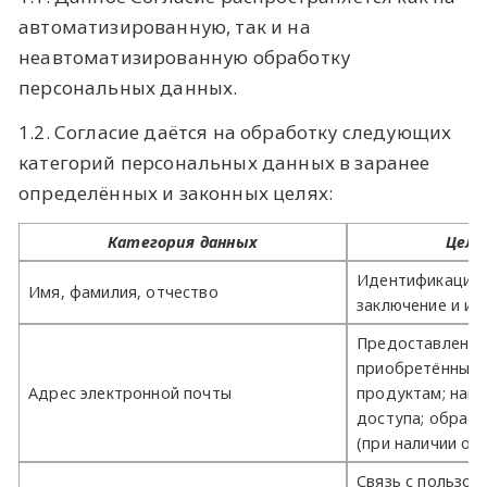
автоматизированную, так и на
неавтоматизированную обработку
персональных данных.
1.2. Согласие даётся на обработку следующих
категорий персональных данных в заранее
определённых и законных целях:
Категория данных
Цель
Идентификация 
Имя, фамилия, отчество
заключение и ис
Предоставление
приобретённым
Адрес электронной почты
продуктам; напр
доступа; обратн
(при наличии от
Связь с пользов