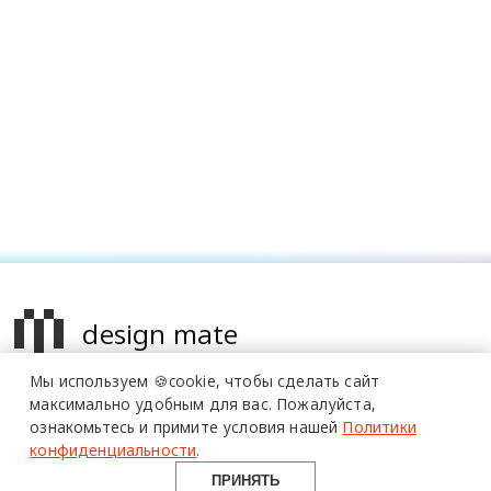
design mate
Мы используем 🍪cookie,
чтобы сделать сайт
Design Mate - независимое интернет издание о дизайне во
максимально удобным для вас.
Пожалуйста,
всех его проявлениях. Создаем авторский контент для
ознакомьтесь и примите условия нашей
Политики
дизайнеров, архитекторов и всех неравнодушных к
конфиденциальности
.
красоте с 2016 года.
ПРИНЯТЬ