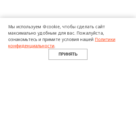
Мы используем 🍪cookie,
чтобы сделать сайт
максимально удобным для вас.
Пожалуйста,
ознакомьтесь и примите условия нашей
Политики
конфиденциальности
.
ПРИНЯТЬ
design mate
Design Mate - независимое интернет издание о дизайне во
всех его проявлениях. Создаем авторский контент для
дизайнеров, архитекторов и всех неравнодушных к