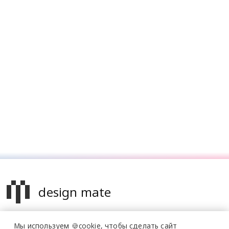
design mate
Design Mate - независимое интернет издание о дизайне во
Мы используем 🍪cookie,
чтобы сделать сайт
всех его проявлениях. Создаем авторский контент для