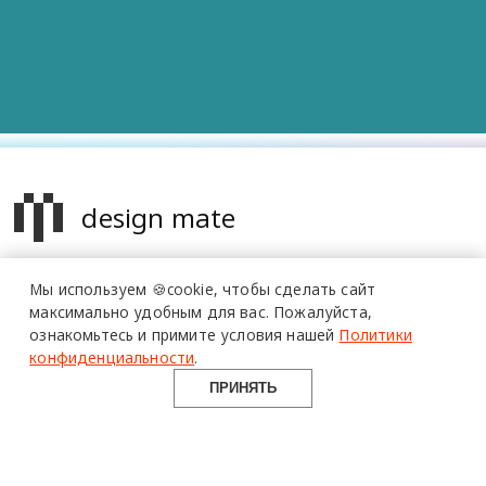
design mate
Design Mate - независимое интернет издание о дизайне во
Мы используем 🍪cookie,
чтобы сделать сайт
всех его проявлениях. Создаем авторский контент для
максимально удобным для вас.
Пожалуйста,
дизайнеров, архитекторов и всех неравнодушных к
ознакомьтесь и примите условия нашей
Политики
красоте с 2016 года.
конфиденциальности
.
© 2016-2026 Все права защищены
ПРИНЯТЬ
О ПРОЕКТЕ
РУБРИКИ
СОЦСЕТИ
Команда
Читать
Telegram