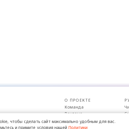
О ПРОЕКТЕ
Р
Команда
Ч
Реклама
С
о всех его
Mediakit
П
в,
okie,
чтобы сделать сайт
максимально удобным для вас.
да.
Контакты
Н
мьтесь и примите условия нашей
Политики