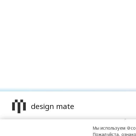
design mate
Design Mate - независимое интернет издание о дизайне в
проявлениях. Создаем авторский контент для дизайнеро
Мы используем 🍪co
архитекторов и всех неравнодушных к красоте с 2016 го
Пожалуйста, ознако