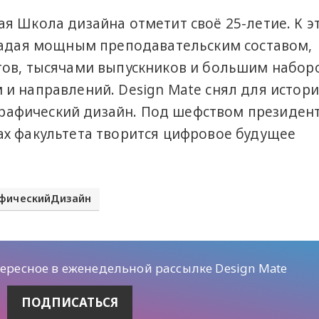
я Школа дизайна отметит своё 25-летие. К э
бладая мощным преподавательским составом,
тов, тысячами выпускников и большим набор
и направлений. Design Mate снял для истор
 графический дизайн. Под шефством президент
х факультета творится цифровое будущее
фическийДизайн
тересное в еженедельной рассылке Design Mate