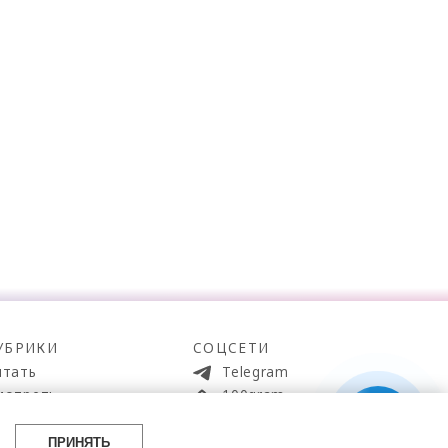
УБРИКИ
СОЦСЕТИ
итать
Telegram
мотреть
100gram
ойти
Pinterest
айти
YouTube
ПРИНЯТЬ