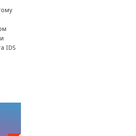
тому
ом
ии
а IDS