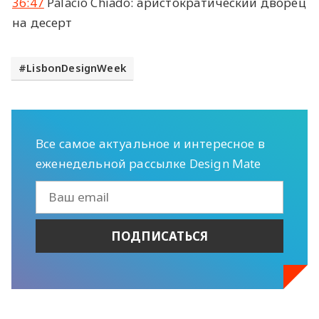
36:47
Palacio Chiado: аристократический дворец
на десерт
LisbonDesignWeek
Все самое актуальное и интересное в
еженедельной рассылке Design Mate