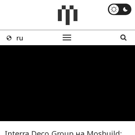
Interra Deco Group на Mosbuild: