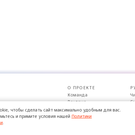
О ПРОЕКТЕ
Р
Команда
Ч
Реклама
С
о всех его
Mediakit
П
в,
okie,
чтобы сделать сайт
максимально удобным для вас.
да.
Контакты
Н
мьтесь и примите условия нашей
Политики
ти
.
Юридическая
Р
информация
К