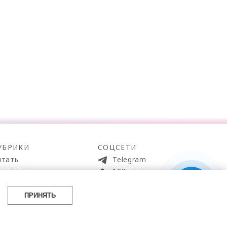
УБРИКИ
СОЦСЕТИ
итать
Telegram
мотреть
100gram
ойти
Pinterest
айти
YouTube
ПРИНЯТЬ
аботать
ВКонтакте
упить