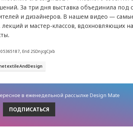
шений. За три дня выставка объединила под
телей и дизайнеров. В нашем видео — самы
 лекций и мастер-классов, вдохновляющих н
ты.
5365187, Erid 2SDnjcgCJxb
etextileAndDesign
тересное в еженедельной рассылке Design Mate