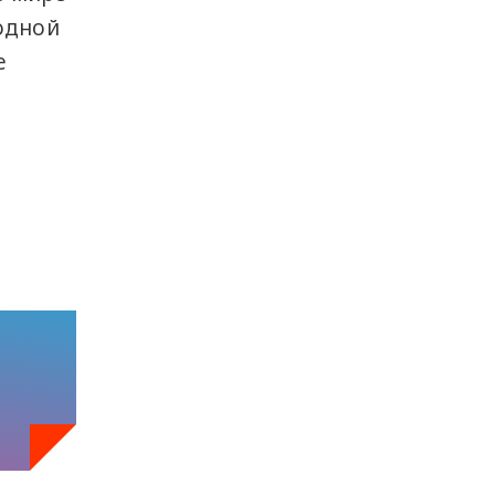
 одной
е
а