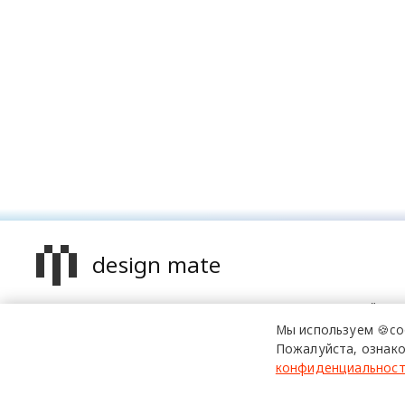
design mate
Design Mate - независимое интернет издание о дизайне в
проявлениях. Создаем авторский контент для дизайнеро
Мы используем 🍪co
архитекторов и всех неравнодушных к красоте с 2016 го
Пожалуйста, ознако
конфиденциальнос
© 2016-2026 Все права защищены