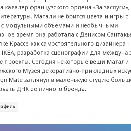
а кавалер французского ордена «За заслуги»,
итературы. Матали не боится цвета и игры с
я с модульными объемами и необычными
азное время она работала с Денисом Сантакь
ке Крассе как самостоятельного дизайнера -
 IKEA, разработка сценографии для междуна
ые проекты. Сегодня некоторые вещи Матали
ижского Музея декоративно-прикладных искус
gn Mate заглянул в маленькую студию больш
овать ДНК ее личного бренда.
рофиль