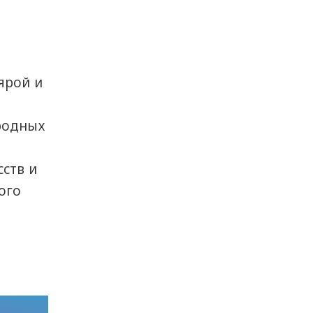
ярой и
родных
ств и
ого