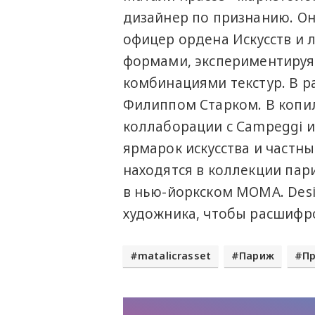
дизайнер по признанию. Он
офицер ордена Искусств и л
формами, экспериментиру
комбинациями текстур. В р
Филиппом Старком. В копил
коллаборации с Campeggi и
ярмарок искусства и частн
находятся в коллекции пар
в нью-йоркском МОМА. Desi
художника, чтобы расшифр
matalicrasset
Париж
П