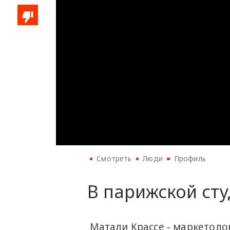
Смотреть
Люди
Профиль
В парижской ст
Матали Крассе - маркетол