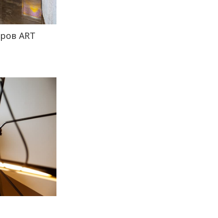
вров ART
е