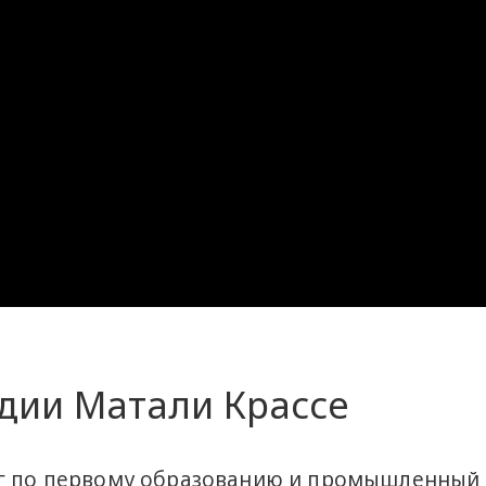
удии Матали Крассе
ог по первому образованию и промышленный