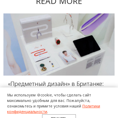
READ MORE
более 20 тысяч
специалистов читают
«Предметный дизайн» в Британке:
про дизайн
6 дипломных проектов
и архитектуру
Мы используем 🍪cookie,
чтобы сделать сайт
SHOWCASE
в Telegram канале
максимально удобным для вас.
Пожалуйста,
ознакомьтесь и примите условия нашей
Политики
Design Mate
конфиденциальности
.