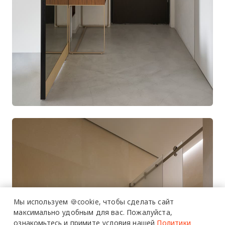
более 20 тысяч
специалистов читают
про дизайн
и архитектуру
Мы используем 🍪cookie,
чтобы сделать сайт
в Telegram канале
максимально удобным для вас.
Пожалуйста,
ознакомьтесь и примите условия нашей
Политики
Design Mate