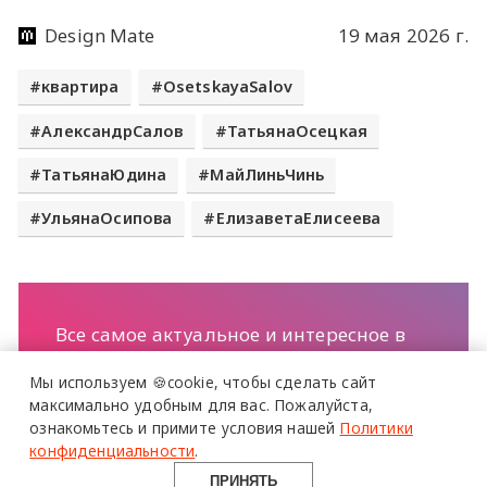
Design Mate
19 мая 2026 г.
квартира
OsetskayaSalov
АлександрСалов
ТатьянаОсецкая
ТатьянаЮдина
МайЛиньЧинь
УльянаОсипова
ЕлизаветаЕлисеева
более 20 тысяч
специалистов читают
Все самое актуальное и интересное в
про дизайн
еженедельной рассылке Design Mate
и архитектуру
Мы используем 🍪cookie,
чтобы сделать сайт
в Telegram канале
максимально удобным для вас.
Пожалуйста,
ознакомьтесь и примите условия нашей
Политики
Design Mate
конфиденциальности
.
ПРИНЯТЬ