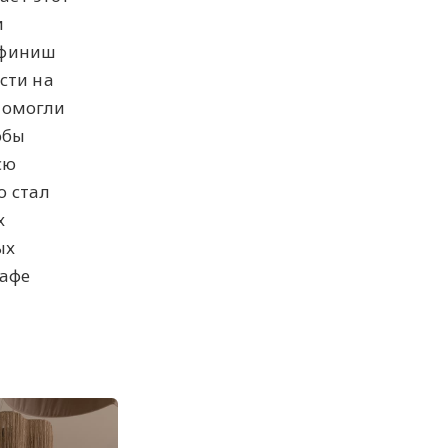
и
 финиш
сти на
помогли
обы
сю
о стал
х
ых
кафе