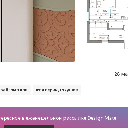
28 ма
дрейЕрмолов
ВалерийДокушев
тересное в еженедельной рассылке Design Mate