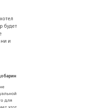
 хотел
р будет
е
зни и
и
добарин
не
уальной
то для
ает этот