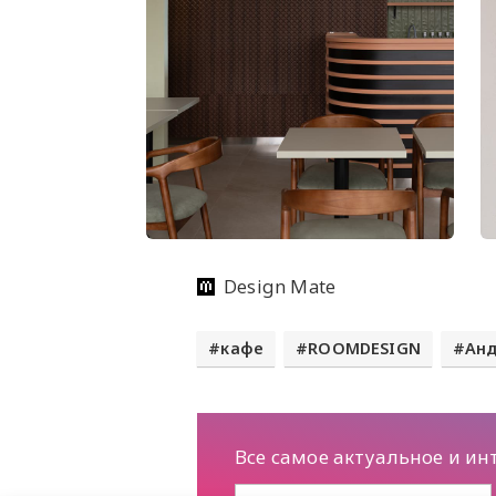
Design Mate
кафе
ROOMDESIGN
Ан
Все самое актуальное и ин