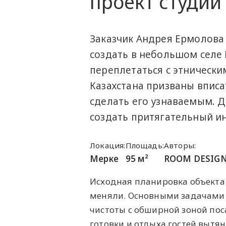
проект студи
Заказчик Андрея Ермолова
создать в небольшом селе
переплетаться с этнически
Казахстана призваны вписа
сделать его узнаваемым. 
создать притягательный ин
Локация:
Площадь:
Авторы:
Мерке
95 м²
ROOM DESIGN
Исходная планировка объекта 
меняли. Основными задачами 
чистоты с обширной зоной пос
готовки и отдыха гостей вытян