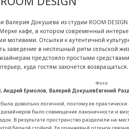
и ROOM DESIGN
 и Валерия Докушева из студии ROOM DESIGN
 Мерке кафе, в котором современный интерье
ми мотивами. Отсылки к аутентичной культур
ть заведение в неспешный ритм сельской жи
Дизайнерам предстояло простыми средствам
терьер, куда гостям захочется возвращаться.
Фото:
, Андрей Ермолов, Валерий Докушев
Евгений Раз
была довольно логичной, поэтому ее практически 
дизайнеров было совмещение лаконичности и виз
адок. В результате пространство разделили на мес
утой барной стойкой. Ее оранжевый оттенок связыв