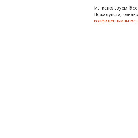
Мы используем 🍪co
Фото: Piotr Niepsuj.
Пожалуйста, ознако
конфиденциальнос
cc-tapis
Fornasetti
Мил
design mate
Design Mate - независимое интернет издание о дизайне в
проявлениях. Создаем авторский контент для дизайнеро
архитекторов и всех неравнодушных к красоте с 2016 го
© 2016-2026 Все права защищены
Использование материалов design-mate.ru разрешено только 
Все права на тексты и изображения принадлежат их авторам