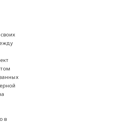
 своих
между
оект
атом
ованных
черной
на
o в