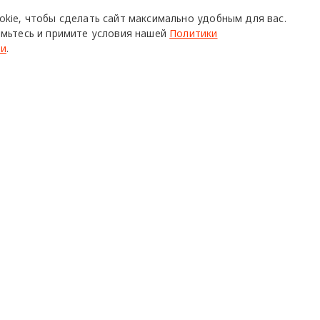
okie,
чтобы сделать сайт
максимально удобным для вас.
мьтесь и примите условия нашей
Политики
ти
.
16 апрел
анскаяНеделяДизайна2026
О ПРОЕКТЕ
Р
Команда
Ч
Реклама
С
о всех его
Mediakit
П
в,
да.
Контакты
Н
Юридическая
Р
информация
К
с письменного согласия редакции при наличии активной ссылки на