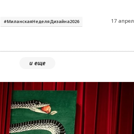
17 апрел
МиланскаяНеделяДизайна2026