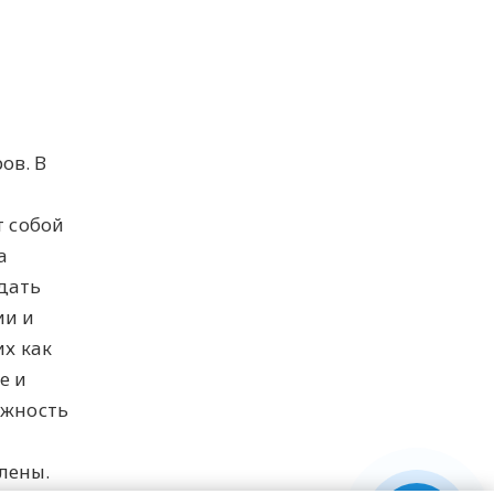
ов. В
т собой
а
дать
ии и
их как
е и
ожность
лены.