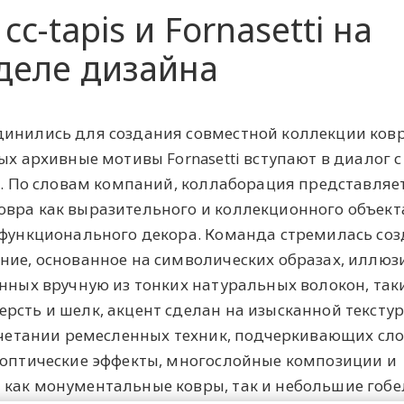
c-tapis и Fornasetti на
деле дизайна
инились для создания совместной коллекции ковр
ых архивные мотивы Fornasetti вступают в диалог с
is. По словам компаний, коллаборация представляе
овра как выразительного и коллекционного объект
 функционального декора. Команда стремилась соз
ние, основанное на символических образах, иллюз
енных вручную из тонких натуральных волокон, так
рсть и шелк, акцент сделан на изысканной текстур
сочетании ремесленных техник, подчеркивающих сл
 оптические эффекты, многослойные композиции и
 как монументальные ковры, так и небольшие гобе