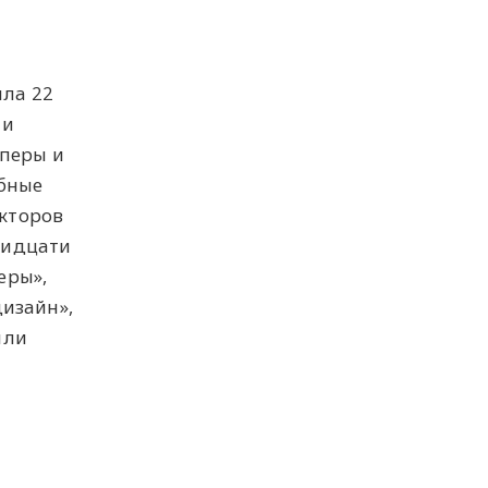
ла 22
 и
оперы и
абные
екторов
тридцати
еры»,
изайн»,
или