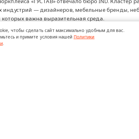
оркплейса «ГУСТАВ» отвечало бюро IND. Кластер р
х индустрий — дизайнеров, мебельные бренды, не
 которых важна выразительная среда.
okie,
чтобы сделать сайт
максимально удобным для вас.
велопером FORMA.
мьтесь и примите условия нашей
Политики
ти
.
27 ма
ра
О ПРОЕКТЕ
Р
Команда
Ч
Реклама
С
о всех его
Mediakit
П
в,
да.
Контакты
Н
Юридическая
Р
информация
К