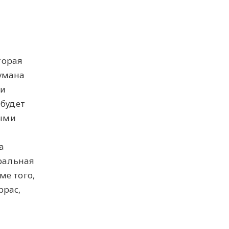
торая
думана
 и
 будет
ными
а
иральная
ме того,
ррас,