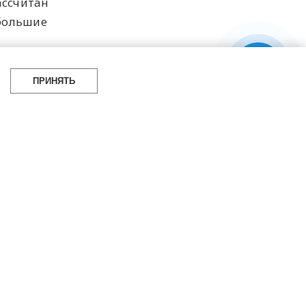
ассчитан
большие
ПРИНЯТЬ
я 2026 г.
УБРИКИ
СОЦСЕТИ
итать
Telegram
мотреть
100gram
ойти
Pinterest
айти
YouTube
аботать
ВКонтакте
упить