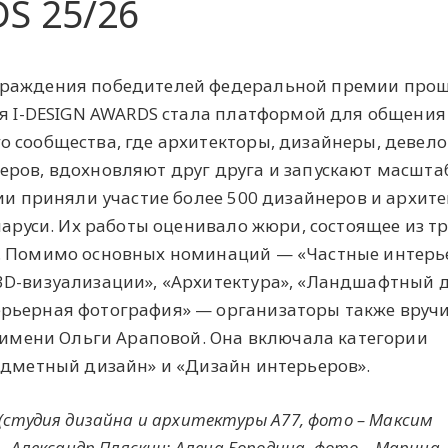
S 25/26
граждения победителей федеральной премии прош
я
I-DESIGN AWARDS стала платформой для общения
 сообщества, где архитекторы, дизайнеры, девел
еров, вдохновляют друг друга и запускают масшт
мии приняли участие более 500 дизайнеров и архит
еларуси. Их работы оценивало жюри, состоящее из 
. Помимо основных номинаций — «Частные интерь
3D-визуализации», «Архитектура», «Ландшафтный д
рьерная фотография» — организаторы также вруч
t имени Ольги Араповой. Она включала категории
едметный дизайн» и «Дизайн интерьеров».
(студия дизайна и архитектуры А77, фото – Максим
– Александр Пляскин; Алена Бородина, фото – Марина