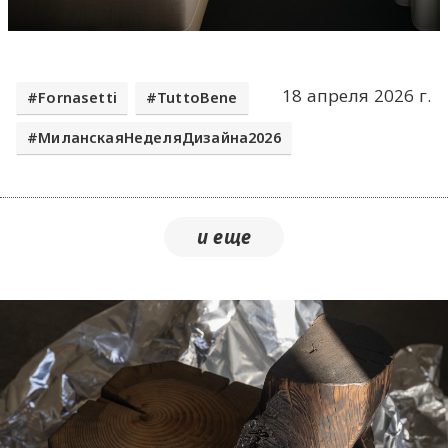
18 апреля 2026 г.
​Fornasetti
​TuttoBene
МиланскаяНеделяДизайна2026