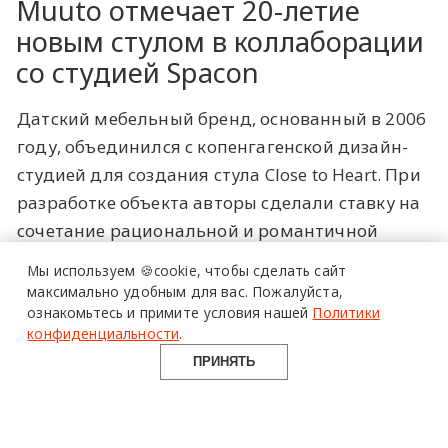
Muuto отмечает 20-летие
новым стулом в коллаборации
со студией Spacon
Датский мебельный бренд, основанный в 2006
году, объединился с копенгагенской дизайн-
студией для создания стула Close to Heart. При
разработке объекта авторы сделали ставку на
сочетание рациональной и романтичной
эстетики: конструкция выполнена из
Мы используем 🍪cookie,
чтобы сделать сайт
анодированного алюминия, а профиль имеет
максимально удобным для вас.
Пожалуйста,
ознакомьтесь и примите условия нашей
Политики
форму сердца. Команда отталкивалась от
конфиденциальности
.
юбилейной темы бренда — Next Chapters in
ПРИНЯТЬ
Scandinavian Design, — которая предполагает
не обращение к ностальгии, а размышление о
том, во что превращается традиция, когда