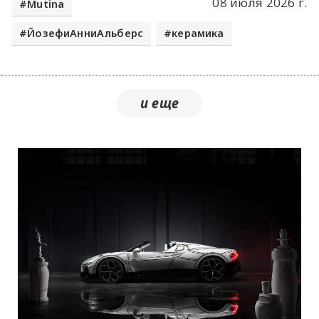
08 июля 2026 г.
Mutina
ЙозефиАнниАльберс
керамика