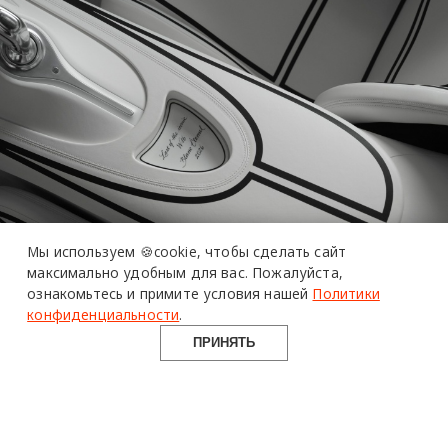
более 20 тысяч
специалистов читают
про дизайн
Мы используем 🍪cookie,
чтобы сделать сайт
и архитектуру
максимально удобным для вас.
Пожалуйста,
в Telegram канале
ознакомьтесь и примите условия нашей
Политики
Design Mate
конфиденциальности
.
ПРИНЯТЬ