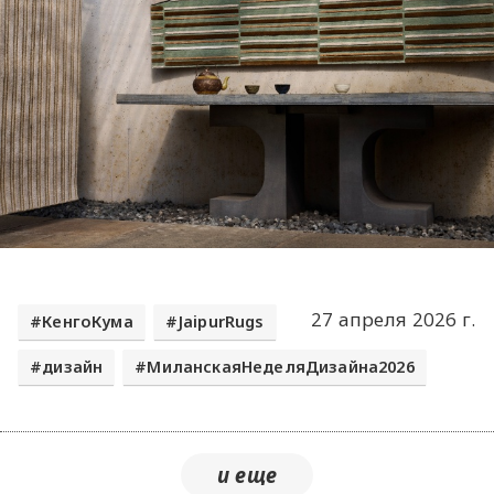
27 апреля 2026 г.
КенгоКума
JaipurRugs
дизайн
МиланскаяНеделяДизайна2026