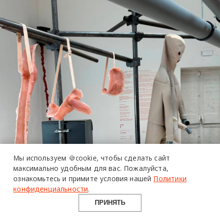
более 20 тысяч
специалистов читают
про дизайн
и архитектуру
Мы используем 🍪cookie,
чтобы сделать сайт
в Telegram канале
максимально удобным для вас.
Пожалуйста,
ознакомьтесь и примите условия нашей
Политики
Design Mate
конфиденциальности
.
ПРИНЯТЬ