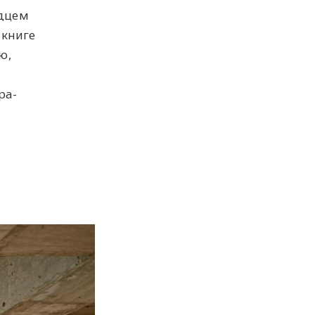
рдцем
 книге
ю,
ра-