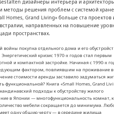
Gestalten дизайнеры интерьера и архитекторы
и методы решения проблем с системой хране
ll Homes, Grand Living» больше ста проектов 
Австралии, направленных на повышение уров
щади пространствах.
й войны покупка отдельного дома и его обустройс
 Энергетический кризис 1970-х годов стал первым
отной и компактной застройке. Начиная с 1990-х г
ледующим фактором, повлиявшим на проживание в
чение стоимости аренды заставило задуматься жи
ь функциональной? Книга «Small Homes, Grand Livi
 скандинавский подходы к обустройству жилого
ение в Японии — многофункциональность комнат, 
количество мебели сокращается до минимума. Люб
имеет одну общую черту — в середине жилища