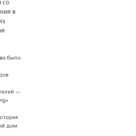
 со
ния в
из
ня
тво было
одов
телей —
ng»
которая
ой дом