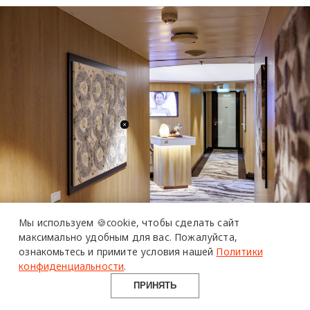
более 20 тысяч
специалистов читают
про дизайн
и архитектуру
Мы используем 🍪cookie,
чтобы сделать сайт
в Telegram канале
СЕРИЯ ВОЙЛОЧНЫХ ПАННО VAGHA, МИЛАНА ХАЛИЛОВА
максимально удобным для вас.
Пожалуйста,
ознакомьтесь и примите условия нашей
Политики
Design Mate
В приватных каютах представлены две серии
конфиденциальности
.
работ Инны Гришечкиной: Untitled и WHILE YOU
ПРИНЯТЬ
ARE SLEEPING. В проекте UNTITLED автор