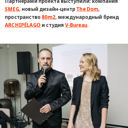
Партнерами проекта выступили: компания
SMEG
, новый дизайн-центр
The Dom
,
пространство
80m2
, международный бренд
ARCHIPÉLAGO
и студия
V-Bureau
.