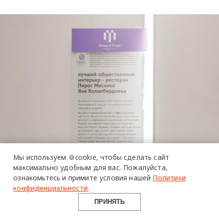
более 20 тысяч
специалистов читают
про дизайн
и архитектуру
Мы используем 🍪cookie,
чтобы сделать сайт
в Telegram канале
максимально удобным для вас.
Пожалуйста,
ознакомьтесь и примите условия нашей
Политики
Design Mate
конфиденциальности
.
ПРИНЯТЬ