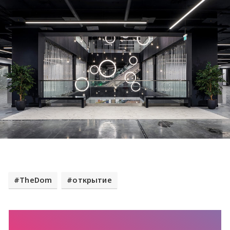
TheDom
открытие