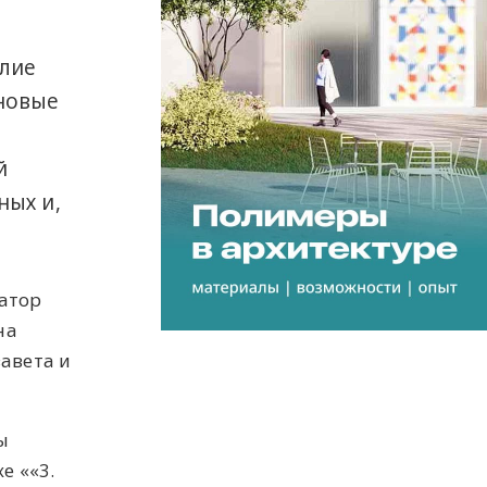
илие
 новые
й
ных и,
ратор
на
авета и
ы
е ««3.