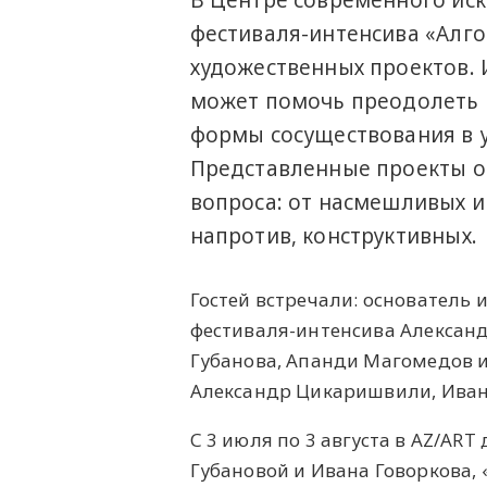
В Центре современного иск
фестиваля-интенсива «Алго
художественных проектов. 
может помочь преодолеть п
формы сосуществования в у
Представленные проекты о
вопроса: от насмешливых и
напротив, конструктивных.
Гостей встречали: основатель 
фестиваля-интенсива Александ
Губанова, Апанди Магомедов 
Александр Цикаришвили, Иван
С 3 июля по 3 августа в AZ/AR
Губановой и Ивана Говоркова,