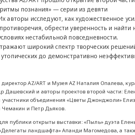
усства AZ/ART прошло открытие второй части
ритмы познания» — серии из девяти
Их авторы исследуют, как художественное ус
ротиворечия, обрести уверенность и найти
словиях нестабильной повседневности.
тражают широкий спектр творческих решени
 утопических до демонстративно неэффектив
и директор AZ/ART и Музея AZ Наталия Опалева, ку
р Дашевский и авторы проектов второй части: Еле
и участники объединения «Цветы Джонджоли» Елиз
 Чемакин и Петр Дьяков.
T для публики открыты выставки: «Пыль» дуэта Елен
 «Делегаты ландшафта» Апанди Магомедова, а такж