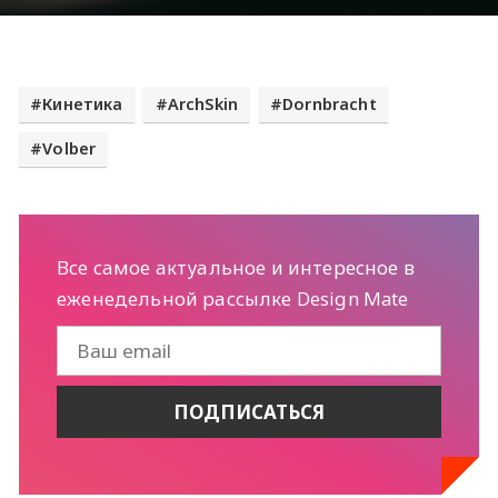
Кинетика
ArchSkin
Dornbracht
Volber
Все самое актуальное и интересное в
еженедельной рассылке Design Mate