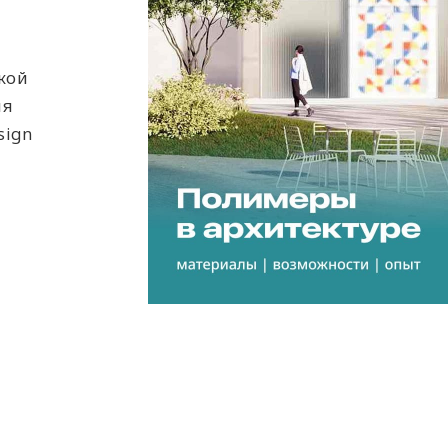
кой
ля
sign