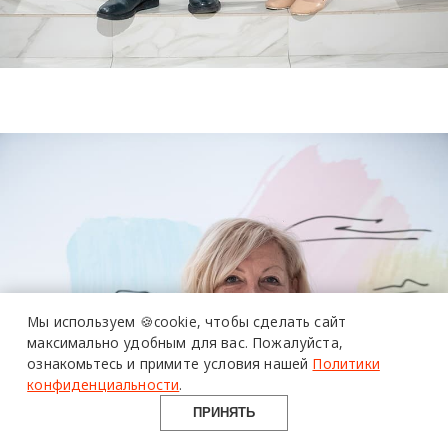
более 20 тысяч
специалистов читают
про дизайн
и архитектуру
Мы используем 🍪cookie,
чтобы сделать сайт
в Telegram канале
максимально удобным для вас.
Пожалуйста,
ознакомьтесь и примите условия нашей
Политики
Design Mate
конфиденциальности
.
ПРИНЯТЬ