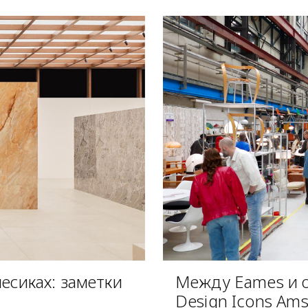
есиках: заметки
Между Eames и о
Design Icons Am