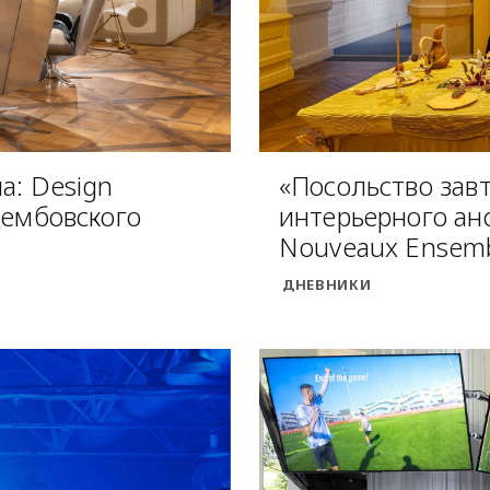
а: Design
«Посольство зав
Дембовского
интерьерного анс
Nouveaux Ensemb
ДНЕВНИКИ