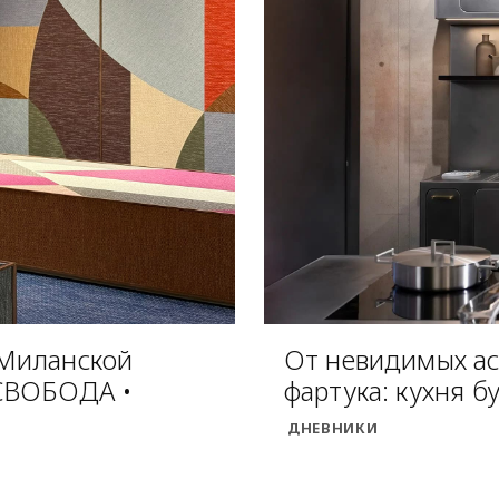
 Миланской
От невидимых ас
 СВОБОДА •
фартука: кухня б
ДНЕВНИКИ