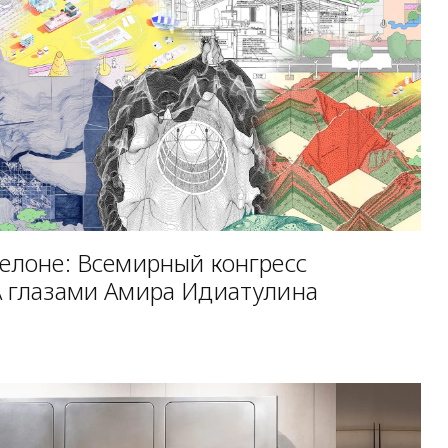
селоне: Всемирный конгресс
A глазами Амира Идиатулина