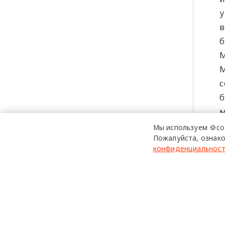
у
в
б
М
М
с
б
м
П
Мы используем 🍪co
Пожалуйста, ознако
конфиденциальнос