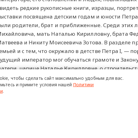
видеть редкие рукописные книги, изразцы, портрет
ыставки посвящена детским годам и юности Петра 
ыли родители, брат и приближенные. Среди этих 
ихайловича, мать Наталью Кирилловну, брата Фед
атвеева и Никиту Моисеевича Зотова. В разделе п
емьей и с тем, что окружало в детстве Петра I, — п
удущий император мог обучаться грамоте и Закону
атери, царице Наталье Кирилловне, о строительст
лещеевом озере, предоставленная РГАДА.
okie,
чтобы сделать сайт
максимально удобным для вас.
мьтесь и примите условия нашей
Политики
ти
.
ПОЙТИ