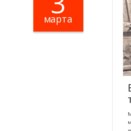
3
марта
М
м
и