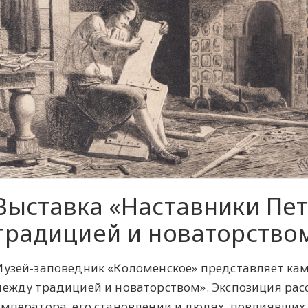
Выставка «Наставники Пет
традицией и новаторство
узей-заповедник «Коломенское» представляет кам
ежду традицией и новаторством». Экспозиция расс
мператора, его становлении и людях, повлиявших 