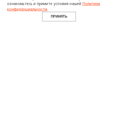
ознакомьтесь и примите условия нашей
Политики
конфиденциальности
.
ПРИНЯТЬ
design mate
Design Mate - независимое интернет издание о дизайне во
всех его проявлениях. Создаем авторский контент для
дизайнеров, архитекторов и всех неравнодушных к
красоте с 2016 года.
© 2016-2026 Все права защищены
О ПРОЕКТЕ
РУБРИКИ
СОЦСЕТИ