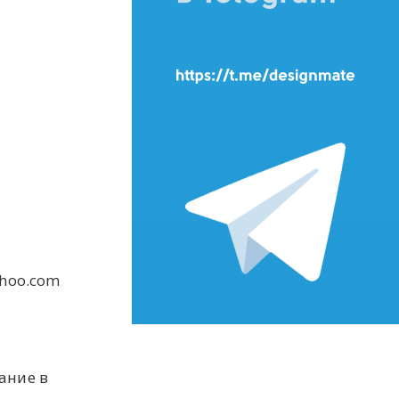
shoo.com
ание в