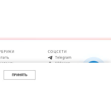
УБРИКИ
СОЦСЕТИ
итать
Telegram
мотреть
100gram
ойти
Pinterest
айти
YouTube
ПРИНЯТЬ
аботать
ВКонтакте
упить
 источник.