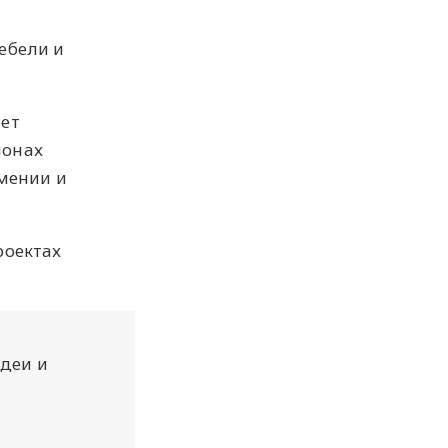
ебели и
еет
ионах
рмении и
роектах
идеи и