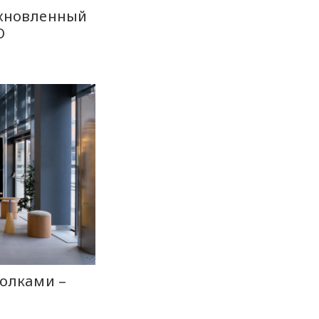
охновленный
O
толками –