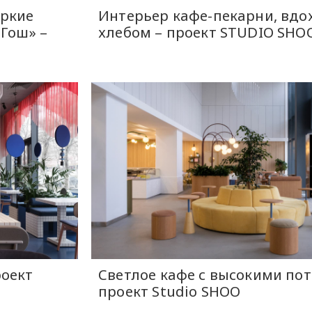
яркие
Интерьер кафе-пекарни, вд
-Гош» –
хлебом – проект STUDIO SHO
роект
Светлое кафе с высокими по
проект Studio SHOO