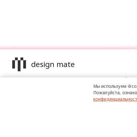
design mate
Design Mate - независимое интернет издание о дизайне в
проявлениях. Создаем авторский контент для дизайнеро
Мы используем 🍪co
архитекторов и всех неравнодушных к красоте с 2016 го
Пожалуйста, ознако
конфиденциальнос
© 2016-2026 Все права защищены
Использование материалов design-mate.ru разрешено только 
Все права на тексты и изображения принадлежат их авторам