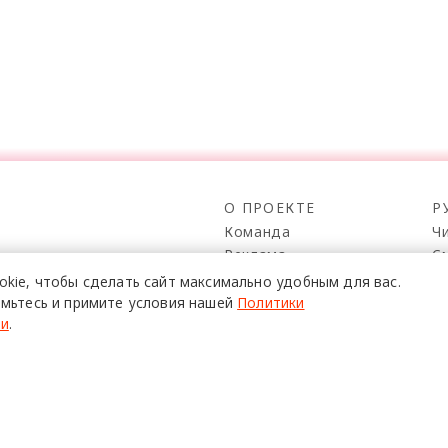
О ПРОЕКТЕ
Р
Команда
Ч
Реклама
С
о всех его
Mediakit
П
в,
okie,
чтобы сделать сайт
максимально удобным для вас.
да.
Контакты
Н
мьтесь и примите условия нашей
Политики
ти
.
Юридическая
Р
информация
К
с письменного согласия редакции при наличии активной ссылки на