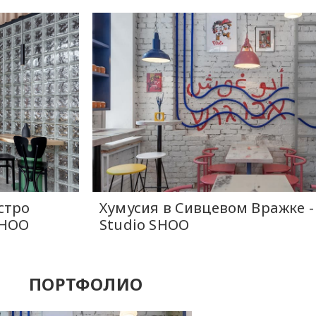
стро
Хумусия в Сивцевом Вражке -
SHOO
Studio SHOO
ПОРТФОЛИО