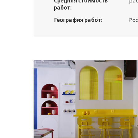
Средняя стоимость
ра
работ:
География работ:
Рос