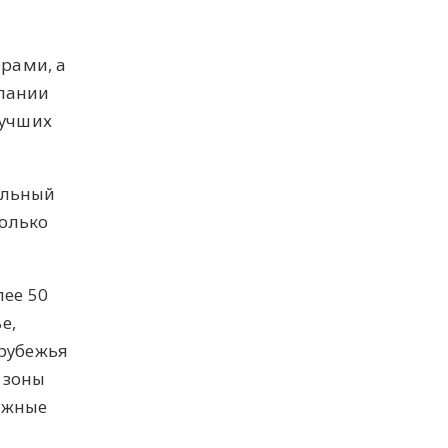
рами, а
мпании
лучших
ельный
только
ее 50
е,
арубежья
 зоны
ежные