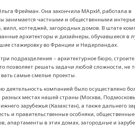
Ольга Фрейман. Она закончила МАрхИ, работала в
ды занимается частными и общественными интерье
, вилл, коттеджей, загородных домов. В штате ко
анные архитекторы и дизайнеры, обучавшиеся в 
дшие стажировку во Франции и Нидерландах.
три подразделения – архитектурное бюро, строит
то позволяет решать задачи любой сложности, не 
ывать самые смелые проекты.
ю деятельность компанией было осуществлено бол
в разных местах нашей страны (Москва, Подмосковь
ижнего зарубежья (Казахстан), а также дальнего з
 есть и правительственные особняки, общественные
в, апартаменты в этих домах, загородные и заруб