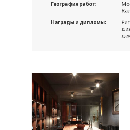
География работ:
Мос
Ка
Награды и дипломы:
Рег
ди
дек