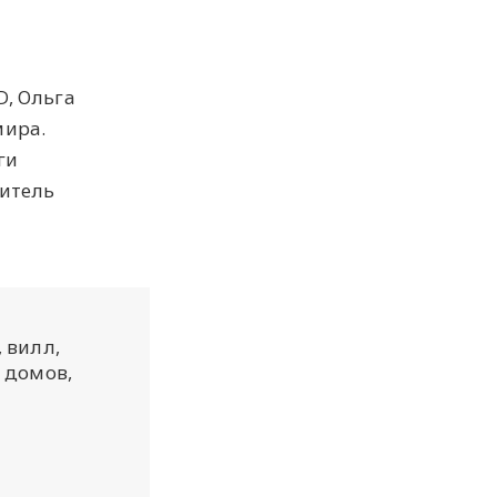
D, Ольга
мира.
ги
дитель
 вилл,
 домов,