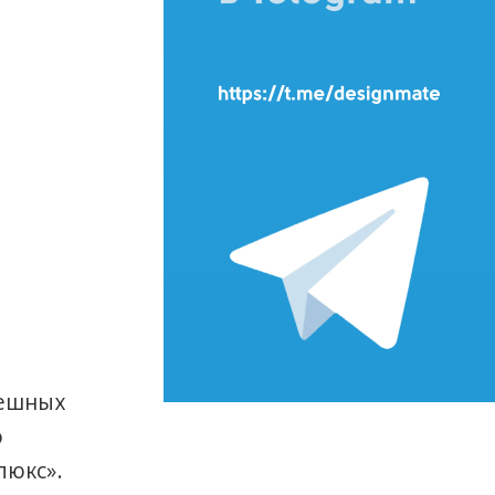
пешных
о
люкс».