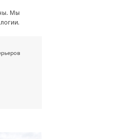
ны. Мы
логии.
ерьеров