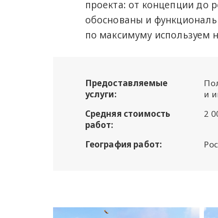
проекта: от концепции до 
обоснованы и функциональ
по максимуму используем 
Предоставляемые
По
услуги:
и и
Средняя стоимость
2 0
работ:
География работ:
Рос