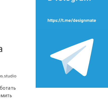
а
s.studio
аботать
омить