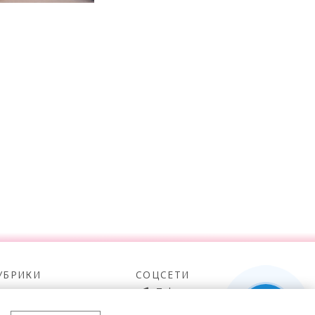
УБРИКИ
СОЦСЕТИ
итать
Telegram
мотреть
100gram