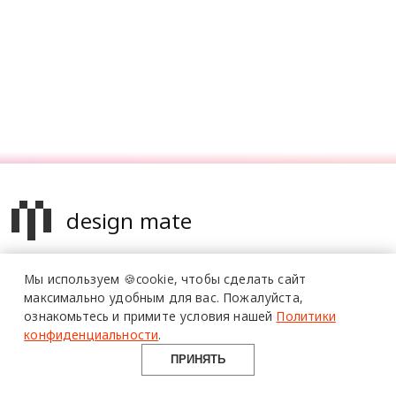
design mate
Design Mate - независимое интернет издание о дизайне во
Мы используем 🍪cookie,
чтобы сделать сайт
всех его проявлениях. Создаем авторский контент для
максимально удобным для вас.
Пожалуйста,
дизайнеров, архитекторов и всех неравнодушных к
ознакомьтесь и примите условия нашей
Политики
красоте с 2016 года.
конфиденциальности
.
© 2016-2026 Все права защищены
ПРИНЯТЬ