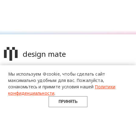
design mate
Design Mate - независимое интернет издание о дизайне во
Мы используем 🍪cookie,
чтобы сделать сайт
всех его проявлениях. Создаем авторский контент для
максимально удобным для вас.
Пожалуйста,
дизайнеров, архитекторов и всех неравнодушных к
ознакомьтесь и примите условия нашей
Политики
красоте с 2016 года.
конфиденциальности
.
© 2016-2026 Все права защищены
ПРИНЯТЬ
О ПРОЕКТЕ
РУБРИКИ
СОЦСЕТИ
Команда
Читать
Telegram
Реклама
Смотреть
100gram