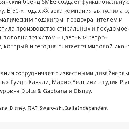
ьянский бренд SMEG создает функциональную
. В 50-х годах XX века компания выпустила о
оматическим поджигом, предохранителем и
устила производство стиральных и посудомое
нт пополнился хитом – цветным ретро-
х, который и сегодня считается мировой икон
пания сотрудничает с известными дизайнерам
рых Гуидо Канали, Марио Беллини, студия Pia
уровня Dolce & Gabbana и Disney.
a, Disney, FIAT, Swarovski, Italia Independent