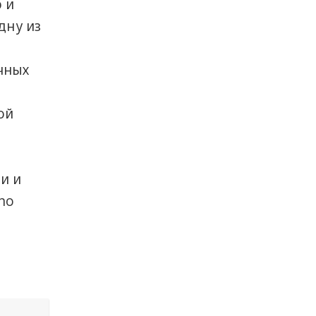
 и
дну из
чных
ой
и и
no