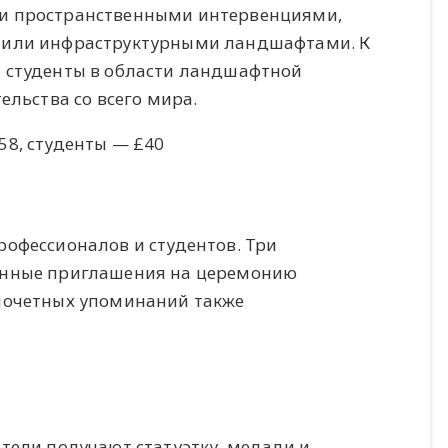
и пространственными интервенциями,
 или инфраструктурными ландшафтами. К
 студенты в области ландшафтной
ельства со всего мира.
8, студенты — £40
офессионалов и студентов. Три
енные приглашения на церемонию
почетных упоминаний также
тели получают статуэтку, медали и